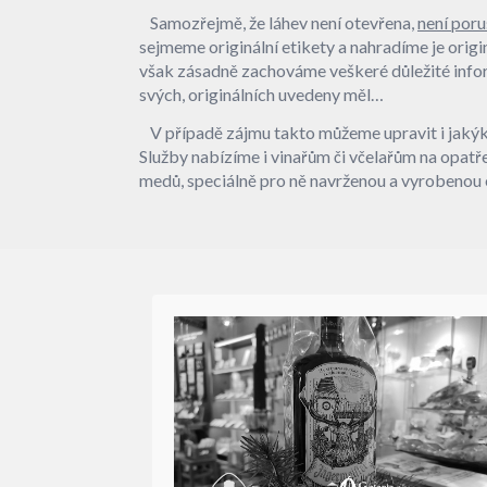
Samozřejmě, že láhev není otevřena,
není poru
sejmeme originální etikety a nahradíme je origi
však zásadně zachováme veškeré důležité infor
svých, originálních uvedeny měl…
V případě zájmu takto můžeme upravit i jakýko
Služby nabízíme i vinařům či včelařům na opatřen
medů, speciálně pro ně navrženou a vyrobenou 