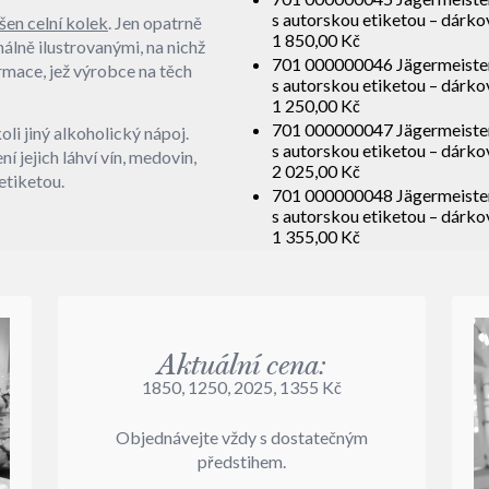
s autorskou etiketou – dárkov
šen celní kolek
. Jen opatrně
1 850,00 Kč
nálně ilustrovanými, na nichž
701 000000046 Jägermeister 0,
mace, jež výrobce na těch
s autorskou etiketou – dárkov
1 250,00 Kč
701 000000047 Jägermeister Pa
li jiný alkoholický nápoj.
s autorskou etiketou – dárkov
í jejich láhví vín, medovin,
2 025,00 Kč
etiketou.
701 000000048 Jägermeister Pa
s autorskou etiketou – dárkov
1 355,00 Kč
Aktuální cena:
1850, 1250, 2025, 1355 Kč
Objednávejte vždy s dostatečným
předstihem.