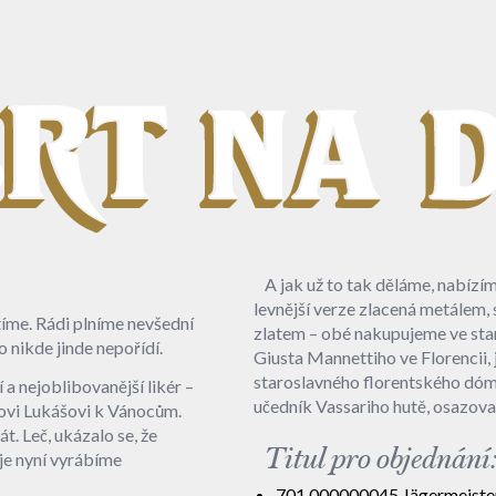
A jak už to tak děláme, nabízí
levnější verze zlacená metálem,
ctíme. Rádi plníme nevšední
zlatem – obé nakupujeme ve sta
 nikde jinde nepořídí.
PROVEDENÍ ADJUSTACE ZNÁMÉHO BYLINNÉHO LIKÉRU
Giusta Mannettiho ve Florencii, j
staroslavného florentského dómu
 a nejoblibovanější likér –
učedník Vassariho hutě, osazov
ovi Lukášovi k Vánocům.
t. Leč, ukázalo se, že
Titul pro objednání
 je nyní vyrábíme
701 000000045 Jägermeister 0,