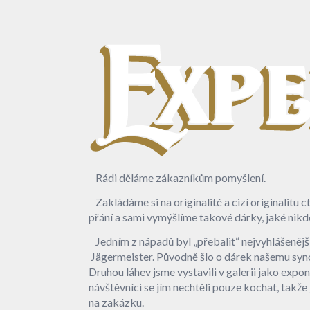
Rádi děláme zákazníkům pomyšlení.
Zakládáme si na originalitě a cizí originalitu 
přání a sami vymýšlíme takové dárky, jaké nikdo
Jedním z nápadů byl „přebalit“ nejvyhlášenější
Jägermeister. Původně šlo o dárek našemu syn
Druhou láhev jsme vystavili v galerii jako exponá
návštěvníci se jím nechtěli pouze kochat, takže
na zakázku.