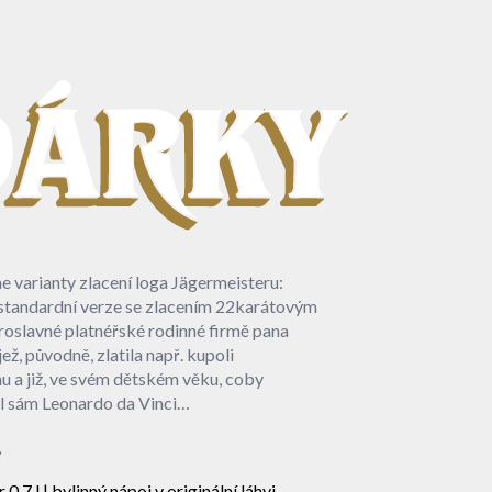
me varianty zlacení loga Jägermeisteru:
JÄGERMEISTER
 standardní verze se zlacením 22karátovým
INVESTIČNÍ
roslavné platnéřské rodinné firmě pana
ež, původně, zlatila např. kupoli
 a již, ve svém dětském věku, coby
al sám Leonardo da Vinci…
:
7 l | bylinný nápoj v originální láhvi